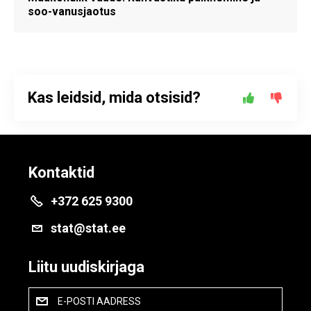
soo-vanusjaotus
Kas leidsid, mida otsisid?
Kontaktid
+372 625 9300
stat@stat.ee
Liitu uudiskirjaga
E-POSTI AADRESS