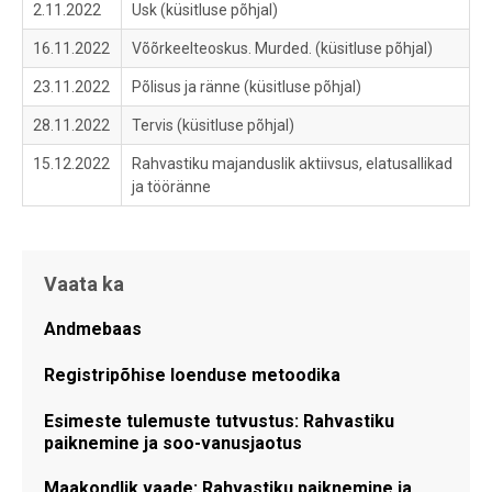
2.11.2022
Usk (küsitluse põhjal)
16.11.2022
Võõrkeelteoskus. Murded. (küsitluse põhjal)
23.11.2022
Põlisus ja ränne (küsitluse põhjal)
28.11.2022
Tervis (küsitluse põhjal)
15.12.2022
Rahvastiku majanduslik aktiivsus, elatusallikad
ja tööränne
Vaata ka
Andmebaas
Registripõhise loenduse metoodika
Esimeste tulemuste tutvustus: Rahvastiku
paiknemine ja soo-vanusjaotus
Maakondlik vaade: Rahvastiku paiknemine ja