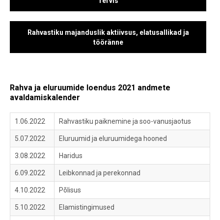
Tervis
Rahvastiku majanduslik aktiivsus, elatusallikad ja
tööränne
Rahva ja eluruumide loendus 2021 andmete
avaldamiskalender
1.06.2022
Rahvastiku paiknemine ja soo-vanusjaotus
5.07.2022
Eluruumid ja eluruumidega hooned
3.08.2022
Haridus
6.09.2022
Leibkonnad ja perekonnad
4.10.2022
Põlisus
5.10.2022
Elamistingimused