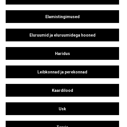
Elamistingimused
Eluruumid ja eluruumidega hooned
Haridus
Leibkonnad ja perekonnad
Kaardilood
Usk