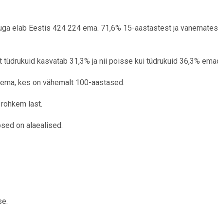
uga
elab Eestis 424 224 ema. 71,6% 15-aastastest ja vanematest
 tüdrukuid kasvatab 31,3% ja nii poisse kui tüdrukuid 36,3% ema
 ema, kes on vähemalt 100-aastased.
 rohkem last.
psed on alaealised.
se.