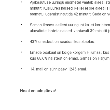
Ajakasutuse uuringu andmetel vaatab alaealiste
minutit. Kusjuures naised, kellel ei ole alaeali
raamatu lugemist nautida 42 minutit. Seda on va
Samas ilmnes sellest uuringust ka, et korista
alaealiste lasteta naised: vastavalt 39 minutit j
43% emadest on seaduslikus abielus.
Emade osakaal on kõige kõrgem Hiiumaal, kus
kus 68,6% naistest on emad. Samas on Harjum
14. mail on sünnipäev 1245 emal.
Head emadepäeva!