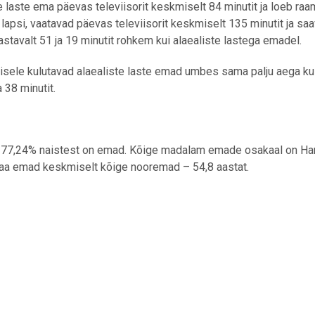
 laste ema päevas televiisorit keskmiselt 84 minutit ja loeb raa
si lapsi, vaatavad päevas televiisorit keskmiselt 135 minutit ja sa
stavalt 51 ja 19 minutit rohkem kui alaealiste lastega emadel.
misele kulutavad alaealiste laste emad umbes sama palju aega ku
a 38 minutit.
 77,24% naistest on emad. Kõige madalam emade osakaal on Har
aa emad keskmiselt kõige nooremad – 54,8 aastat.