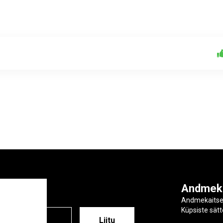
ga
Andmek
Andmekaits
Küpsiste sät
ESS