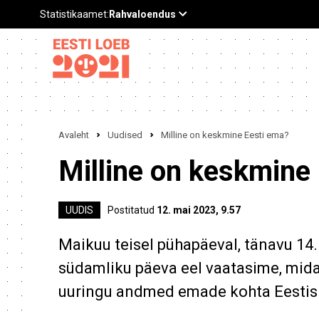
Avaleht
Uudised
Milline on keskmine Eesti ema?
Milline on keskmine
UUDIS
Postitatud
12. mai 2023, 9.57
Maikuu teisel pühapäeval, tänavu 14
südamliku päeva eel vaatasime, mida
uuringu andmed emade kohta Eestis.