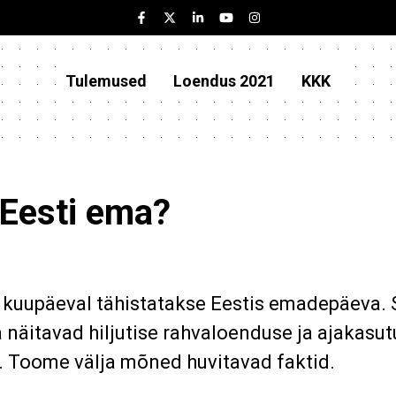
Tulemused
Loendus 2021
KKK
 Eesti ema?
. kuupäeval tähistatakse Eestis emadepäeva. 
 näitavad hiljutise rahvaloenduse ja ajakasu
 Toome välja mõned huvitavad faktid.