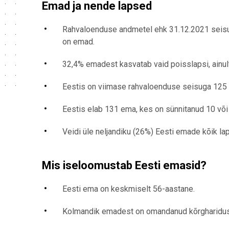
Emad ja nende lapsed
Rahvaloenduse andmetel ehk 31.12.2021 seis
on emad.
32,4% emadest kasvatab vaid poisslapsi, ainult
Eestis on viimase rahvaloenduse seisuga 125
Eestis elab 131 ema, kes on sünnitanud 10 või
Veidi üle neljandiku (26%) Eesti emade kõik la
Mis iseloomustab Eesti emasid?
Eesti ema on keskmiselt 56-aastane.
Kolmandik emadest on omandanud kõrgharidu