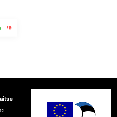
aitse
e
ted