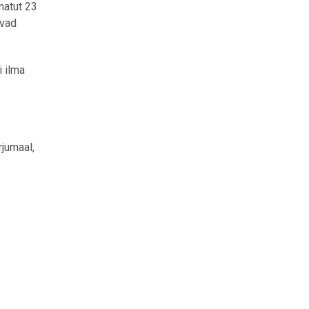
matut 23
avad
i ilma
jumaal,