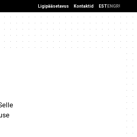
Ligipääsetavus
Kontaktid
EST
ENG
RUS
Selle
tuse