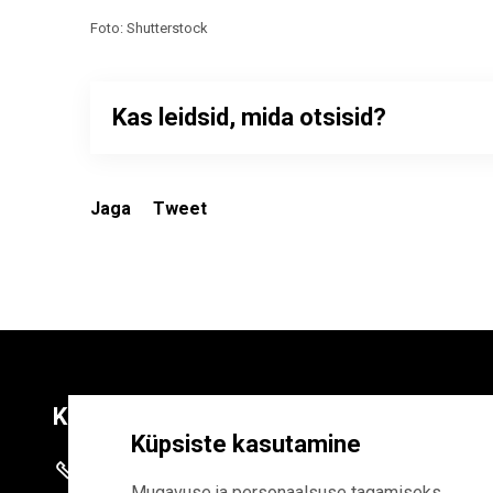
Foto: Shutterstock
Kas leidsid, mida otsisid?
Jaga
Tweet
Kontaktid
Liitu uudiskirja
Küpsiste kasutamine
+372 625 9300
E-POSTI AADR
Mugavuse ja personaalsuse tagamiseks